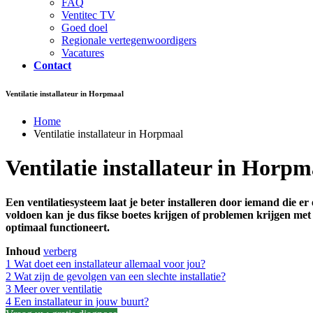
FAQ
Ventitec TV
Goed doel
Regionale vertegenwoordigers
Vacatures
Contact
Ventilatie installateur in Horpmaal
Home
Ventilatie installateur in Horpmaal
Ventilatie installateur in Horpm
Een ventilatiesysteem laat je beter installeren door iemand die e
voldoen kan je dus fikse boetes krijgen of problemen krijgen met 
optimaal functioneert.
Inhoud
verberg
1
Wat doet een installateur allemaal voor jou?
2
Wat zijn de gevolgen van een slechte installatie?
3
Meer over ventilatie
4
Een installateur in jouw buurt?