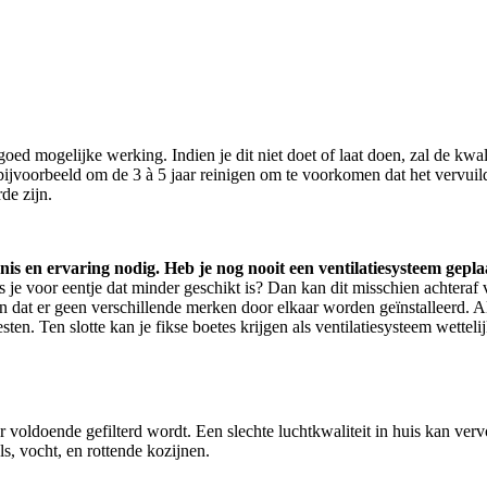
ed mogelijke werking. Indien je dit niet doet of laat doen, zal de kwali
ijvoorbeeld om de 3 à 5 jaar reinigen om te voorkomen dat het vervuild
de zijn.
nnis en ervaring nodig. Heb je nog nooit een ventilatiesysteem gepl
 je voor eentje dat minder geschikt is? Dan kan dit misschien achteraf
 dat er geen verschillende merken door elkaar worden geïnstalleerd. Al
ten. Ten slotte kan je fikse boetes krijgen als ventilatiesysteem wettelij
r voldoende gefilterd wordt. Een slechte luchtkwaliteit in huis kan ver
s, vocht, en rottende kozijnen.