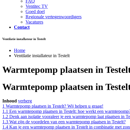
FAQ
Ventitec TV
Goed doel
Regionale vertegenwoordigers
Vacatures
Contact
Ventilatie installateur in Testelt
Home
Ventilatie installateur in Testelt
Warmtepomp plaatsen in Testel
Warmtepomp plaatsen in Testelt
Inhoud
verberg
1
Warmtepomp plaatsen in Testelt? Wij helpen u graag!
1.1
Een warmtepomp plaatsen in Testelt: hoe werkt een warmtepomp
1.2
Denk aan isolatie vooraleer je een warmtepomp laat plaatsen in Te
1.3
Wat zijn de voordelen van een warmtepomp plaatsen in Testelt?
1.4
Kan je een warmtepomp plaatsen in Testelt in combinatie met zo