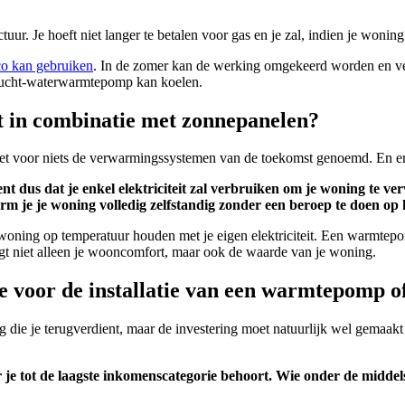
. Je hoeft niet langer te betalen voor gas en je zal, indien je woning go
co kan gebruiken
. In de zomer kan de werking omgekeerd worden en vers
 lucht-waterwarmtepomp kan koelen.
t in combinatie met zonnepanelen?
et voor niets de verwarmingssystemen van de toekomst genoemd. En er
t dus dat je enkel elektriciteit zal verbruiken om je woning te v
rm je je woning volledig zelfstandig zonder een beroep te doen op he
e woning op temperatuur houden met je eigen elektriciteit. Een warmte
gt niet alleen je wooncomfort, maar ook de waarde van je woning.
voor de installatie van een warmtepomp of
ng die je terugverdient, maar de investering moet natuurlijk wel gemaa
je tot de laagste inkomenscategorie behoort. Wie onder de middelste