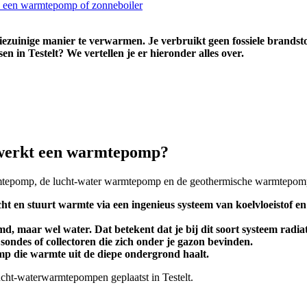
n een warmtepomp of zonneboiler
uinige manier te verwarmen. Je verbruikt geen fossiele brandstoff
n in Testelt? We vertellen je er hieronder alles over.
 werkt een warmtepomp?
armtepomp, de lucht-water warmtepomp en de geothermische warmtepom
t en stuurt warmte via een ingenieus systeem van koelvloeistof e
 maar wel water. Dat betekent dat je bij dit soort systeem radia
ondes of collectoren die zich onder je gazon bevinden.
p die warmte uit de diepe ondergrond haalt.
cht-waterwarmtepompen geplaatst in Testelt.