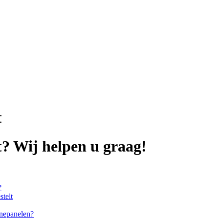
t
? Wij helpen u graag!
?
stelt
nnepanelen?