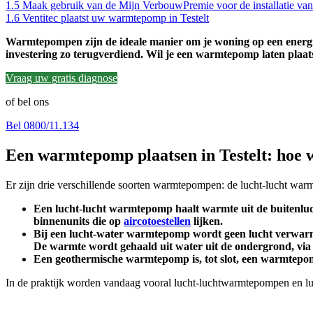
1.5
Maak gebruik van de Mijn VerbouwPremie voor de installatie va
1.6
Ventitec plaatst uw warmtepomp in Testelt
Warmtepompen zijn de ideale manier om je woning op een energiez
investering zo terugverdiend. Wil je een warmtepomp laten plaatse
Vraag uw gratis diagnose
of bel ons
Bel 0800/11.134
Een warmtepomp plaatsen in Testelt: hoe
Er zijn drie verschillende soorten warmtepompen: de lucht-lucht w
Een lucht-lucht warmtepomp haalt warmte uit de buitenluch
binnenunits die op
aircotoestellen
lijken.
Bij een lucht-water warmtepomp wordt geen lucht verwarmd,
De warmte wordt gehaald uit water uit de ondergrond, via s
Een geothermische warmtepomp is, tot slot, een warmtepom
In de praktijk worden vandaag vooral lucht-luchtwarmtepompen en lu