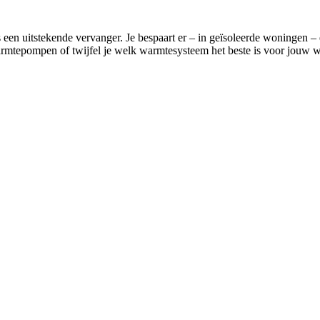
een uitstekende vervanger. Je bespaart er – in geïsoleerde woningen – e
mtepompen of twijfel je welk warmtesysteem het beste is voor jouw won